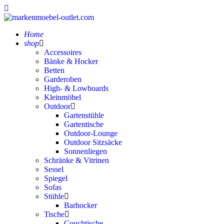
Home
shop
Accessoires
Bänke & Hocker
Betten
Garderoben
High- & Lowboards
Kleinmöbel
Outdoor
Gartenstühle
Gartentische
Outdoor-Lounge
Outdoor Sitzsäcke
Sonnenliegen
Schränke & Vitrinen
Sessel
Spiegel
Sofas
Stühle
Barhocker
Tische
Couchtische