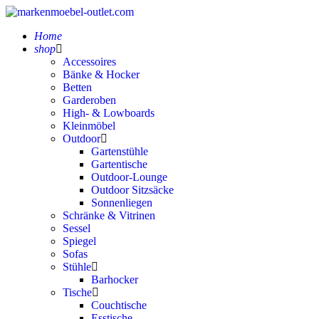
Home
shop
Accessoires
Bänke & Hocker
Betten
Garderoben
High- & Lowboards
Kleinmöbel
Outdoor
Gartenstühle
Gartentische
Outdoor-Lounge
Outdoor Sitzsäcke
Sonnenliegen
Schränke & Vitrinen
Sessel
Spiegel
Sofas
Stühle
Barhocker
Tische
Couchtische
Esstische