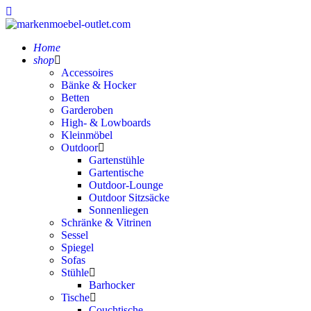
Home
shop
Accessoires
Bänke & Hocker
Betten
Garderoben
High- & Lowboards
Kleinmöbel
Outdoor
Gartenstühle
Gartentische
Outdoor-Lounge
Outdoor Sitzsäcke
Sonnenliegen
Schränke & Vitrinen
Sessel
Spiegel
Sofas
Stühle
Barhocker
Tische
Couchtische