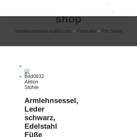
shop
markenmoebel-outlet.com
>
Produkte
>
Pro Seda
Aktion
Stühle
Armlehnsessel,
Leder
schwarz,
Edelstahl
Füße