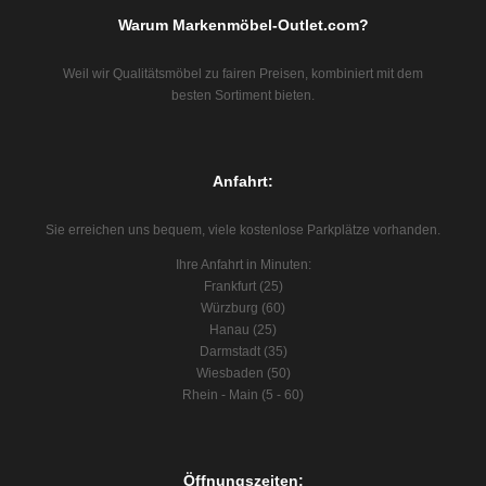
Warum Markenmöbel-Outlet.com?
Weil wir Qualitätsmöbel zu fairen Preisen, kombiniert mit dem
besten Sortiment bieten.
Anfahrt:
Sie erreichen uns bequem, viele kostenlose Parkplätze vorhanden.
Ihre Anfahrt in Minuten:
Frankfurt (25)
Würzburg (60)
Hanau (25)
Darmstadt (35)
Wiesbaden (50)
Rhein - Main (5 - 60)
Öffnungszeiten: