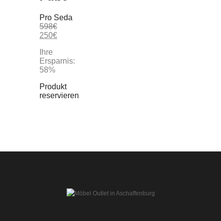
Pro Seda
598
€
250
€
Ihre
Ersparnis:
58%
Produkt
reservieren