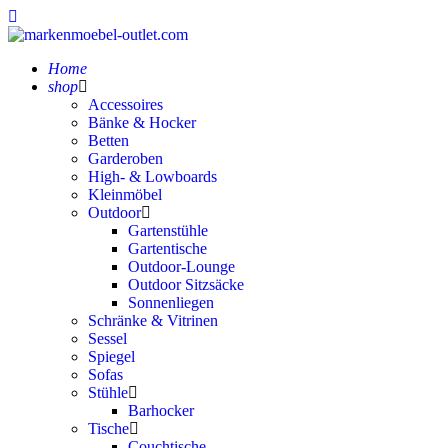
Home
shop
Accessoires
Bänke & Hocker
Betten
Garderoben
High- & Lowboards
Kleinmöbel
Outdoor
Gartenstühle
Gartentische
Outdoor-Lounge
Outdoor Sitzsäcke
Sonnenliegen
Schränke & Vitrinen
Sessel
Spiegel
Sofas
Stühle
Barhocker
Tische
Couchtische