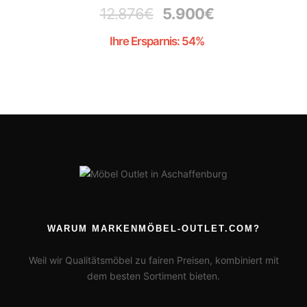
12.876
€
5.900
€
Ihre Ersparnis: 54%
WARUM MARKENMÖBEL-OUTLET.COM?
Weil wir Qualitätsmöbel zu fairen Preisen, kombiniert mit
dem besten Sortiment bieten.