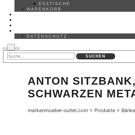
ESSTISCHE
WARENKORB
MARKEN
ÜBER UNS
KONTAKT
IMPRESSUM
DATENSCHUTZ
ANTON SITZBANK
SCHWARZEN MET
markenmoebel-outlet.com
>
Produkte
>
Bänke
Aktion