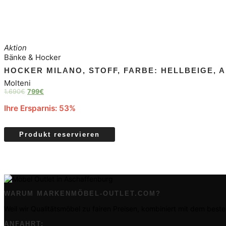
Aktion
Bänke & Hocker
HOCKER MILANO, STOFF, FARBE: HELLBEIGE, A
Molteni
1.690
€
799
€
Ihre Ersparnis: 53%
Produkt reservieren
WARUM MARKENMÖBEL-OUTLET.COM?
Weil wir Qualitätsmöbel zu fairen Preisen, kombiniert mit dem beste
ANFAHRT: