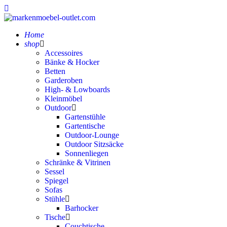
Home
shop
Accessoires
Bänke & Hocker
Betten
Garderoben
High- & Lowboards
Kleinmöbel
Outdoor
Gartenstühle
Gartentische
Outdoor-Lounge
Outdoor Sitzsäcke
Sonnenliegen
Schränke & Vitrinen
Sessel
Spiegel
Sofas
Stühle
Barhocker
Tische
Couchtische