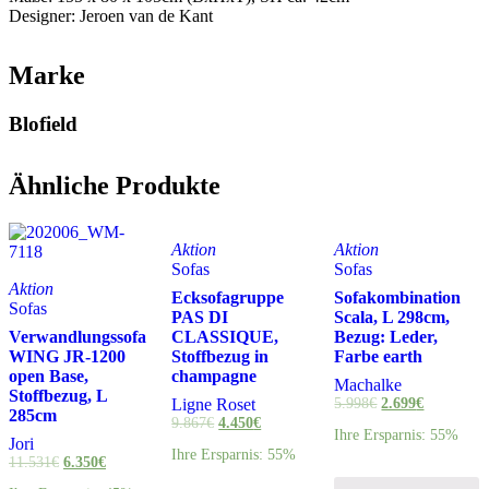
Designer: Jeroen van de Kant
Marke
Blofield
Ähnliche Produkte
Aktion
Aktion
Sofas
Sofas
Aktion
Ecksofagruppe
Sofakombination
Sofas
PAS DI
Scala, L 298cm,
Verwandlungssofa
CLASSIQUE,
Bezug: Leder,
WING JR-1200
Stoffbezug in
Farbe earth
open Base,
champagne
Machalke
Stoffbezug, L
Ligne Roset
5.998
€
2.699
€
285cm
9.867
€
4.450
€
Ihre Ersparnis: 55%
Jori
Ihre Ersparnis: 55%
11.531
€
6.350
€