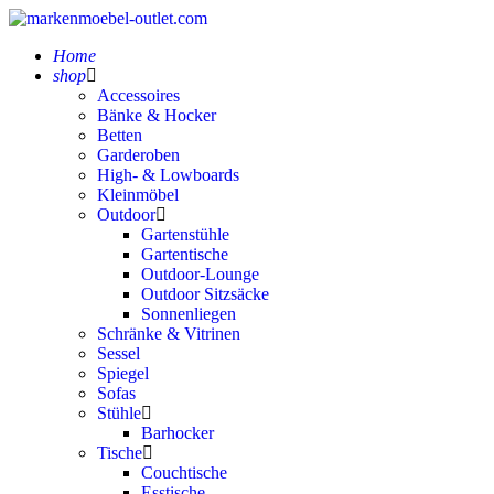
Home
shop
Accessoires
Bänke & Hocker
Betten
Garderoben
High- & Lowboards
Kleinmöbel
Outdoor
Gartenstühle
Gartentische
Outdoor-Lounge
Outdoor Sitzsäcke
Sonnenliegen
Schränke & Vitrinen
Sessel
Spiegel
Sofas
Stühle
Barhocker
Tische
Couchtische
Esstische