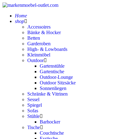
Home
shop
Accessoires
Bänke & Hocker
Betten
Garderoben
High- & Lowboards
Kleinmöbel
Outdoor
Gartenstühle
Gartentische
Outdoor-Lounge
Outdoor Sitzsäcke
Sonnenliegen
Schränke & Vitrinen
Sessel
Spiegel
Sofas
Stühle
Barhocker
Tische
Couchtische
Esstische