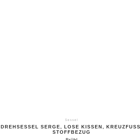
Sessel
DREHSESSEL SERGE, LOSE KISSEN, KREUZFUSS, 
TOFFBEZUG
Brühl