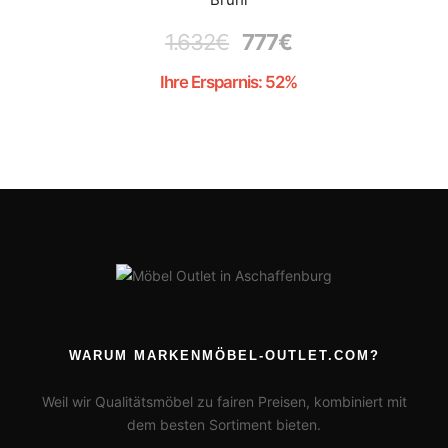
1.632
€
777
€
Ihre Ersparnis: 52%
WARUM MARKENMÖBEL-OUTLET.COM?
Weil wir Qualitätsmöbel zu fairen Preisen, kombiniert mit
dem besten Sortiment bieten.