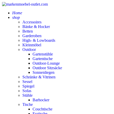
Home
shop
Accessoires
Bänke & Hocker
Betten
Garderoben
High- & Lowboards
Kleinmöbel
Outdoor
Gartenstühle
Gartentische
Outdoor-Lounge
Outdoor Sitzsäcke
Sonnenliegen
Schränke & Vitrinen
Sessel
Spiegel
Sofas
Stühle
Barhocker
Tische
Couchtische
Esstische