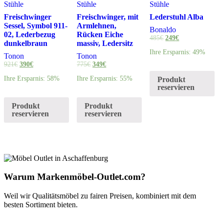
Stühle
Stühle
Stühle
Freischwinger
Freischwinger, mit
Lederstuhl Alba
Sessel, Symbol 911-
Armlehnen,
Bonaldo
02, Lederbezug
Rücken Eiche
485
€
249
€
dunkelbraun
massiv, Ledersitz
Ihre Ersparnis: 49%
Tonon
Tonon
921
€
390
€
775
€
349
€
Ihre Ersparnis: 58%
Ihre Ersparnis: 55%
Produkt
reservieren
Produkt
Produkt
reservieren
reservieren
Warum Markenmöbel-Outlet.com?
Weil wir Qualitätsmöbel zu fairen Preisen, kombiniert mit dem
besten Sortiment bieten.