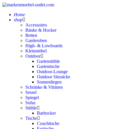
Home
shop
Accessoires
Bänke & Hocker
Betten
Garderoben
High- & Lowboards
Kleinmöbel
Outdoor
Gartenstühle
Gartentische
Outdoor-Lounge
Outdoor Sitzsäcke
Sonnenliegen
Schränke & Vitrinen
Sessel
Spiegel
Sofas
Stühle
Barhocker
Tische
Couchtische
Esstische