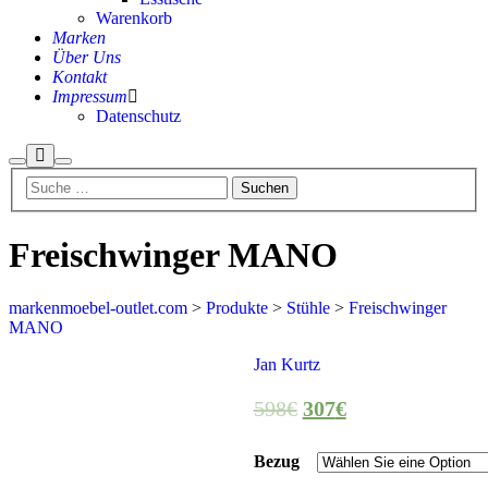
Warenkorb
Marken
Über Uns
Kontakt
Impressum
Datenschutz
Mehr
Suchen
Hauptmenü
Info
Freischwinger MANO
markenmoebel-outlet.com
>
Produkte
>
Stühle
>
Freischwinger
MANO
Aktion
Jan Kurtz
598
€
307
€
Bezug