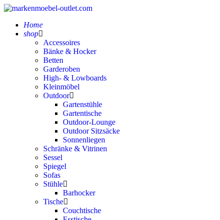
Home
shop
Accessoires
Bänke & Hocker
Betten
Garderoben
High- & Lowboards
Kleinmöbel
Outdoor
Gartenstühle
Gartentische
Outdoor-Lounge
Outdoor Sitzsäcke
Sonnenliegen
Schränke & Vitrinen
Sessel
Spiegel
Sofas
Stühle
Barhocker
Tische
Couchtische
Esstische