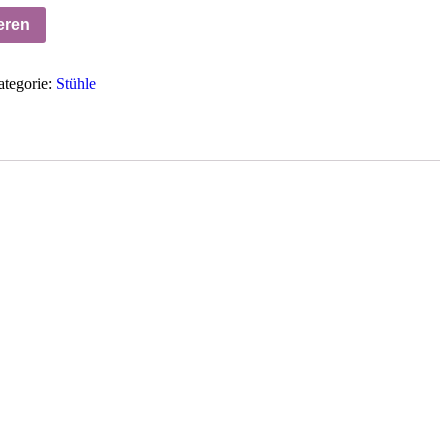
eren
tegorie:
Stühle