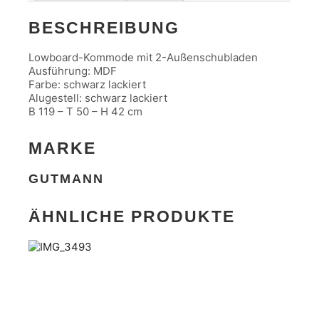
Menge
BESCHREIBUNG
Lowboard-Kommode mit 2-Außenschubladen
Ausführung: MDF
Farbe: schwarz lackiert
Alugestell: schwarz lackiert
B 119 – T 50 – H 42 cm
MARKE
GUTMANN
ÄHNLICHE PRODUKTE