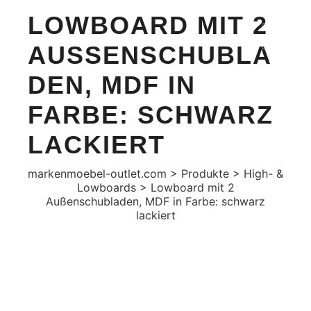
LOWBOARD MIT 2
Suchen
Mehr Info
AUSSENSCHUBLAD
Hauptme
EN, MDF IN F
ARBE: SCHWARZ L
ACKIERT
markenmoebel-outlet.com
>
Produkte
>
High- &
Lowboards
>
Lowboard mit 2
Außenschubladen, MDF in Farbe: schwarz
lackiert
Aktion