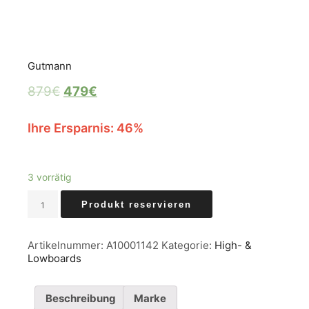
Gutmann
879
€
479
€
Ihre Ersparnis: 46%
3 vorrätig
Lowboard
Produkt reservieren
mit
2
Außenschubladen,
Artikelnummer:
A10001142
Kategorie:
High- &
MDF
Lowboards
in
Farbe:
schwarz
Beschreibung
Marke
lackiert