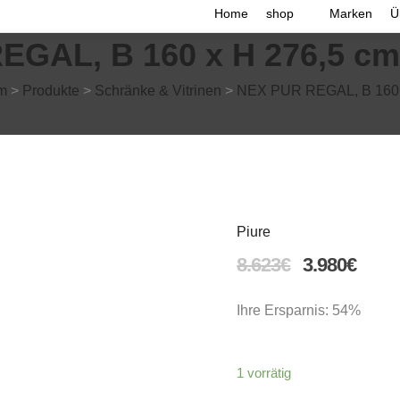
Home
shop
Marken
Ü
GAL, B 160 x H 276,5 cm
m
>
Produkte
>
Schränke & Vitrinen
>
NEX PUR REGAL, B 160 x
Piure
8.623
€
3.980
€
Ihre Ersparnis: 54%
1 vorrätig