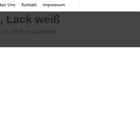
ber Uns
Kontakt
Impressum
, Lack weiß
 H 276,5 cm, Lack weiß