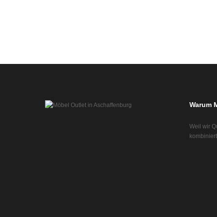
Warum M
Weil wir Q
kombiniert