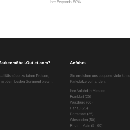
Ihre Ersparnis: 50%
arkenmöbel-Outlet.com?
Anfahrt:
ualitätsmöbel zu fairen Preisen,
Sie erreichen uns bequem, viele kost
 mit dem besten Sortiment bieten.
Parkplätze vorhanden.
Ihre Anfahrt in Minuten:
Frankfurt (25)
Würzburg (60)
Hanau (25)
Darmstadt (35)
Wiesbaden (50)
Rhein - Main (5 - 60)