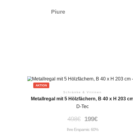
Piure
AKTION
Schränke & Vitrinen
Metallregal mit 5 Hölzfächern, B 40 x H 203 c
D-Tec
498
€
199
€
Ihre Ersparnis: 60%