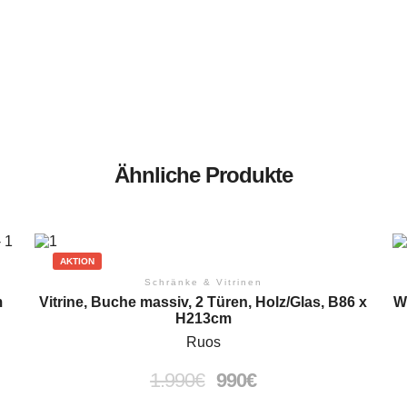
Ähnliche Produkte
AKTION
Schränke & Vitrinen
m
Vitrine, Buche massiv, 2 Türen, Holz/Glas, B86 x
W
H213cm
Ruos
1.990
€
990
€