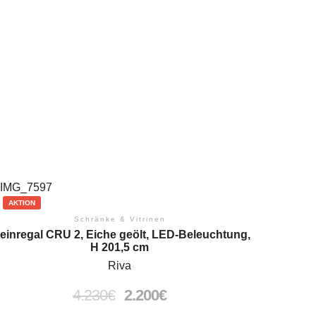
AKTION
Schränke & Vitrinen
einregal CRU 2, Eiche geölt, LED-Beleuchtung,
H 201,5 cm
Riva
4.230
€
2.200
€