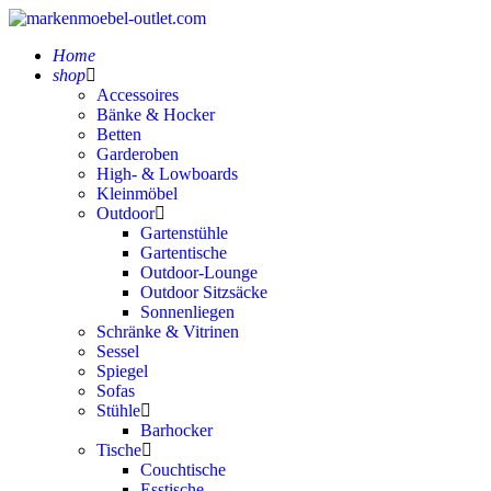
Home
shop
Accessoires
Bänke & Hocker
Betten
Garderoben
High- & Lowboards
Kleinmöbel
Outdoor
Gartenstühle
Gartentische
Outdoor-Lounge
Outdoor Sitzsäcke
Sonnenliegen
Schränke & Vitrinen
Sessel
Spiegel
Sofas
Stühle
Barhocker
Tische
Couchtische
Esstische