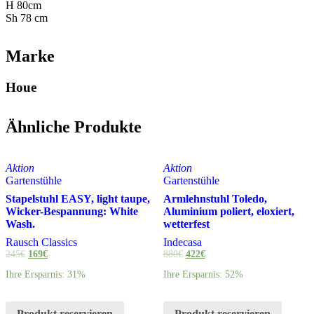
H 80cm
Sh 78 cm
Marke
Houe
Ähnliche Produkte
Aktion
Aktion
Gartenstühle
Gartenstühle
Stapelstuhl EASY, light taupe,
Armlehnstuhl Toledo,
Wicker-Bespannung: White
Aluminium poliert, eloxiert,
Wash.
wetterfest
Rausch Classics
Indecasa
245
€
169
€
880
€
422
€
Ihre Ersparnis: 31%
Ihre Ersparnis: 52%
Produkt reservieren
Produkt reservieren