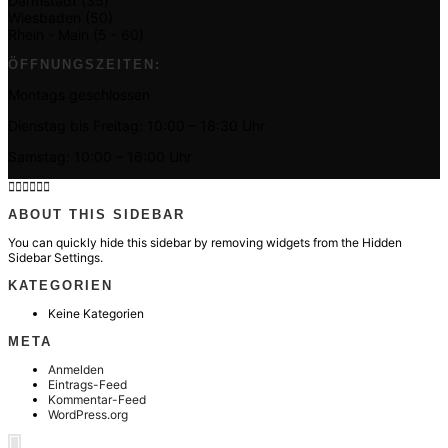
Darmstadt (35)
Wiesbaden (50)
Rhein - Main (5 - 60)
ÖFFNUNGSZEITEN:
Montags geschlossen
Dienstag bis Freitag: 10:00 – 18:30 Uhr
Samstag: 10:00 – 16:00 Uhr
ABOUT THIS SIDEBAR
You can quickly hide this sidebar by removing widgets from the Hidden
Sidebar Settings.
KATEGORIEN
Keine Kategorien
META
Anmelden
Eintrags-Feed
Kommentar-Feed
WordPress.org