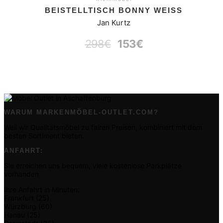
BEISTELLTISCH BONNY WEISS
Jan Kurtz
298
€
153
€
WARUM MARKENMÖBEL-OUTLET.COM?
Weil wir Qualitätsmöbel zu fairen Preisen, kombiniert mit dem
besten Sortiment bieten.
ANFAHRT:
Sie erreichen uns bequem, viele kostenlose Parkplätze
vorhanden.
Ihre Anfahrt in Minuten:
Frankfurt (25)
Würzburg (60)
Hanau (25)