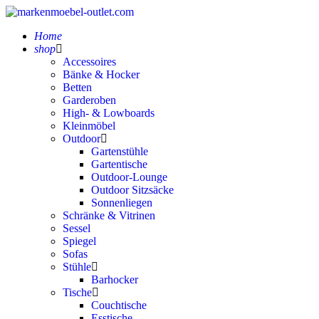
Home
shop
Accessoires
Bänke & Hocker
Betten
Garderoben
High- & Lowboards
Kleinmöbel
Outdoor
Gartenstühle
Gartentische
Outdoor-Lounge
Outdoor Sitzsäcke
Sonnenliegen
Schränke & Vitrinen
Sessel
Spiegel
Sofas
Stühle
Barhocker
Tische
Couchtische
Esstische