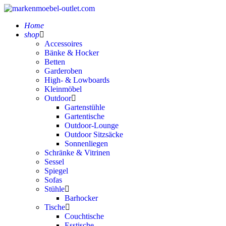
Home
shop
Accessoires
Bänke & Hocker
Betten
Garderoben
High- & Lowboards
Kleinmöbel
Outdoor
Gartenstühle
Gartentische
Outdoor-Lounge
Outdoor Sitzsäcke
Sonnenliegen
Schränke & Vitrinen
Sessel
Spiegel
Sofas
Stühle
Barhocker
Tische
Couchtische
Esstische