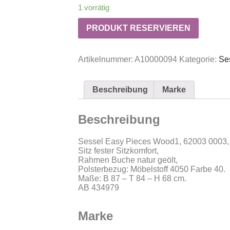
1 vorrätig
PRODUKT RESERVIEREN
Artikelnummer:
A10000094
Kategorie:
Se
Beschreibung
Marke
Beschreibung
Sessel Easy Pieces Wood1, 62003 0003,
Sitz fester Sitzkomfort,
Rahmen Buche natur geölt,
Polsterbezug: Möbelstoff 4050 Farbe 40.
Maße: B 87 – T 84 – H 68 cm.
AB 434979
Marke