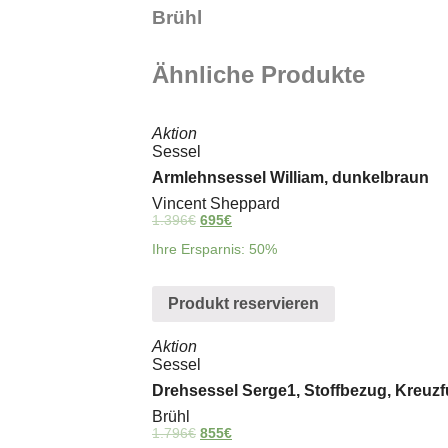
Brühl
Ähnliche Produkte
Aktion
Sessel
Armlehnsessel William, dunkelbraun
Vincent Sheppard
1.396
€
695
€
Ihre Ersparnis: 50%
Produkt reservieren
Aktion
Sessel
Drehsessel Serge1, Stoffbezug, Kreu
Brühl
1.796
€
855
€