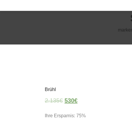
marken
Aktion
Brühl
2.135
€
530
€
Ihre Ersparnis: 75%