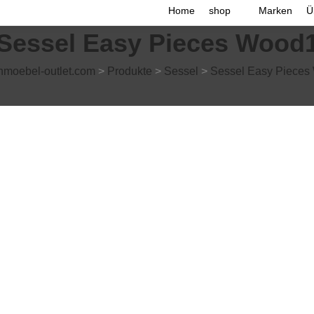
Home
shop
Marken
Ü
Sessel Easy Pieces Wood
moebel-outlet.com
>
Produkte
>
Sessel
>
Sessel Easy Pieces