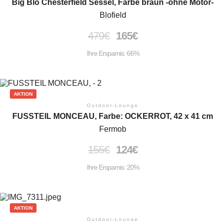
Big Blo Chesterfield Sessel, Farbe braun -ohne Motor-
Blofield
479
€
165
€
Ihre Ersparnis: 66%
AKTION
Outdoor-Lounge
FUSSTEIL MONCEAU, Farbe: OCKERROT, 42 x 41 cm
Fermob
155
€
124
€
Ihre Ersparnis: 20%
AKTION
Outdoor-Lounge