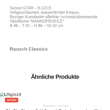
Sessel STAR – 8-123 E,
Vollgeschäumter, wasserdichter Korpus,
Bezüge: Kunstleder offwhite / schmutzabweisende
Oberfläche “NANNOPROFILE“
B 96 – T 91 – H 86 – Sh 42 cm
Rausch Classics
Ähnliche Produkte
AKTION
Outdoor-Lounge