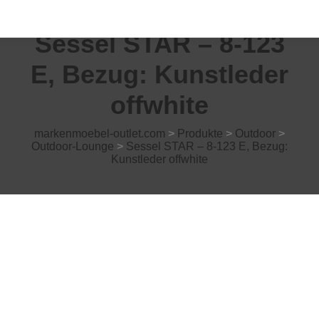
Sessel STAR – 8-123
E, Bezug: Kunstleder
offwhite
markenmoebel-outlet.com
>
Produkte
>
Outdoor
>
Outdoor-Lounge
>
Sessel STAR – 8-123 E, Bezug:
Kunstleder offwhite
AKTION