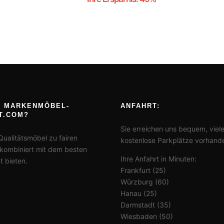
 MARKENMÖBEL-
ANFAHRT:
T.COM?
Sie erreichen uns bequem, viel
 Qualitätsmöbel zu fairen
kostenlose Parkplätze vorhand
 kombiniert mit dem besten
Ihre Anfahrt in Minuten:
t bieten.
Frankfurt (25)
Würzburg (60)
Hanau (25)
Darmstadt (35)
Wiesbaden (50)