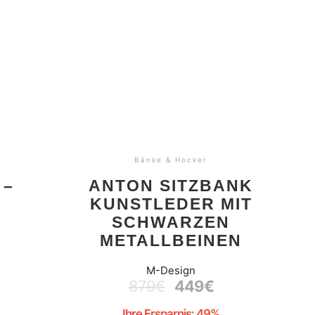
Bänke & Hocker
 –
ANTON SITZBANK
KUNSTLEDER MIT
SCHWARZEN
METALLBEINEN
M-Design
879
€
449
€
Ihre Ersparnis: 49%