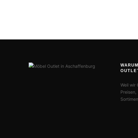
WARUM
OUTLE
Weil wir
Preisen,
Sortimen