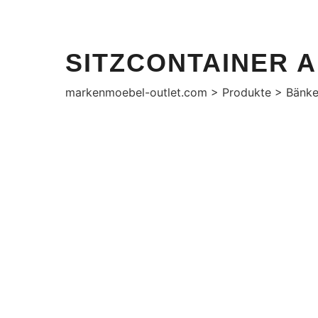
markenmoebel-outlet.com
SITZCONTAINER 
markenmoebel-outlet.com
>
Produkte
>
Bänke
AKTION