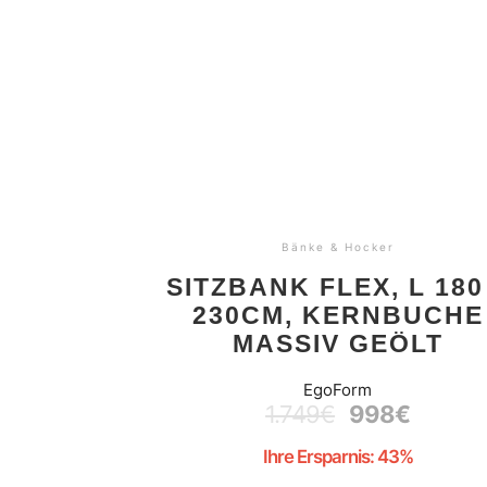
Bänke & Hocker
SITZBANK FLEX, L 180
230CM, KERNBUCHE
MASSIV GEÖLT
EgoForm
1.749
€
998
€
Ihre Ersparnis: 43%