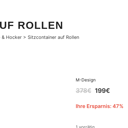
HOME
SHOP
MARKEN
ÜBER UNS
AUF ROLLEN
 & Hocker
>
Sitzcontainer auf Rollen
M-Design
378
€
199
€
Ihre Ersparnis: 47%
1 vorrätig