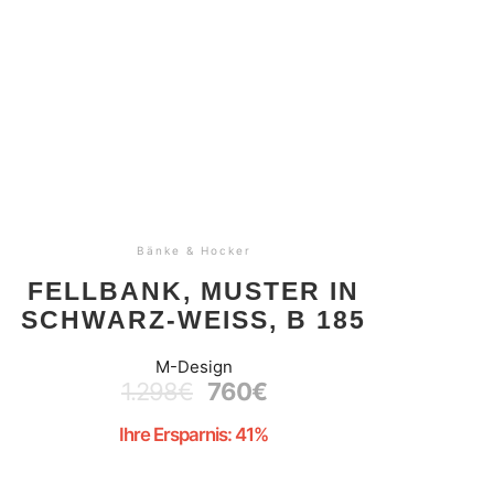
Bänke & Hocker
FELLBANK, MUSTER IN
SCHWARZ-WEISS, B 185
M-Design
1.298
€
760
€
Ihre Ersparnis: 41%