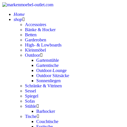
Home
shop
Accessoires
Bänke & Hocker
Betten
Garderoben
High- & Lowboards
Kleinmöbel
Outdoor
Gartenstühle
Gartentische
Outdoor-Lounge
Outdoor Sitzsäcke
Sonnenliegen
Schränke & Vitrinen
Sessel
Spiegel
Sofas
Stühle
Barhocker
Tische
Couchtische
Esstische