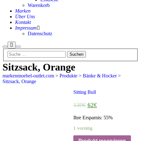
Warenkorb
Marken
Über Uns
Kontakt
Impressum
Datenschutz
Mehr
Suchen
Hauptmenü
Info
Sitzsack, Orange
markenmoebel-outlet.com
>
Produkte
>
Bänke & Hocker
>
Sitzsack, Orange
Sitting Bull
Aktion
139
€
62
€
Ihre Ersparnis: 55%
1 vorrätig
Produkt reservieren