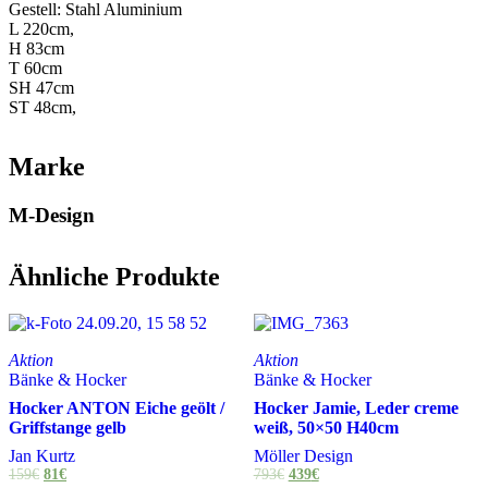
Gestell: Stahl Aluminium
L 220cm,
H 83cm
T 60cm
SH 47cm
ST 48cm,
Marke
M-Design
Ähnliche Produkte
Aktion
Aktion
Bänke & Hocker
Bänke & Hocker
Hocker ANTON Eiche geölt /
Hocker Jamie, Leder creme
Griffstange gelb
weiß, 50×50 H40cm
Jan Kurtz
Möller Design
159
€
81
€
793
€
439
€