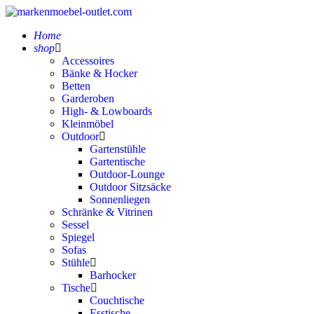
Home
shop
Accessoires
Bänke & Hocker
Betten
Garderoben
High- & Lowboards
Kleinmöbel
Outdoor
Gartenstühle
Gartentische
Outdoor-Lounge
Outdoor Sitzsäcke
Sonnenliegen
Schränke & Vitrinen
Sessel
Spiegel
Sofas
Stühle
Barhocker
Tische
Couchtische
Esstische