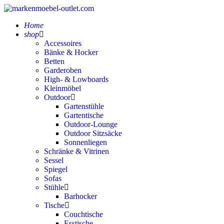
Home
shop
Accessoires
Bänke & Hocker
Betten
Garderoben
High- & Lowboards
Kleinmöbel
Outdoor
Gartenstühle
Gartentische
Outdoor-Lounge
Outdoor Sitzsäcke
Sonnenliegen
Schränke & Vitrinen
Sessel
Spiegel
Sofas
Stühle
Barhocker
Tische
Couchtische
Esstische