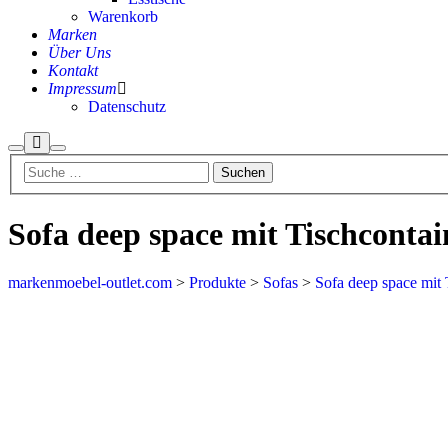
Warenkorb
Marken
Über Uns
Kontakt
Impressum
Datenschutz
Mehr
Suchen
Hauptmenü
Info
Sofa deep space mit Tischcontain
markenmoebel-outlet.com
>
Produkte
>
Sofas
>
Sofa deep space mit T
Aktion