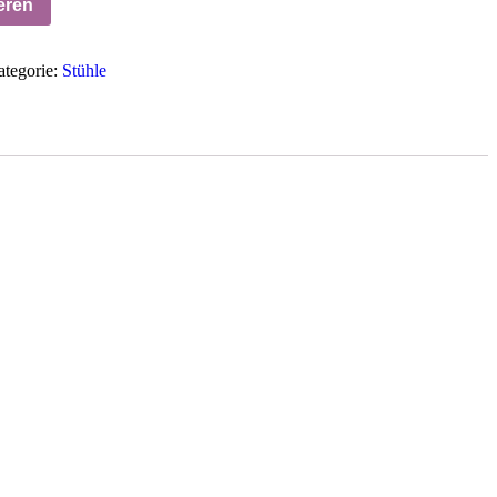
eren
tegorie:
Stühle