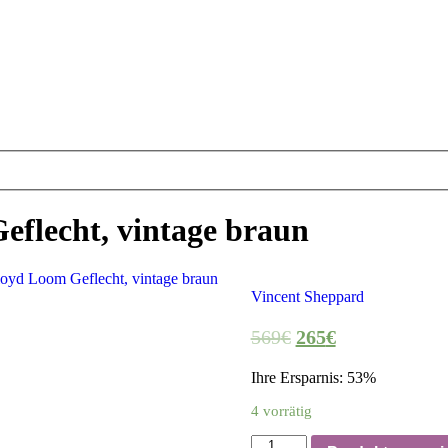
eflecht, vintage braun
loyd Loom Geflecht, vintage braun
Vincent Sheppard
569
€
265
€
Ihre Ersparnis: 53%
4 vorrätig