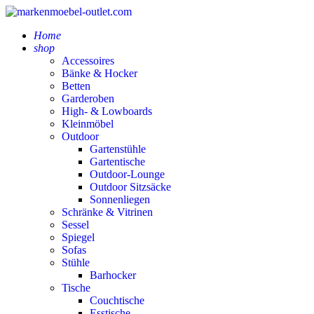
Home
shop
Accessoires
Bänke & Hocker
Betten
Garderoben
High- & Lowboards
Kleinmöbel
Outdoor
Gartenstühle
Gartentische
Outdoor-Lounge
Outdoor Sitzsäcke
Sonnenliegen
Schränke & Vitrinen
Sessel
Spiegel
Sofas
Stühle
Barhocker
Tische
Couchtische
Esstische