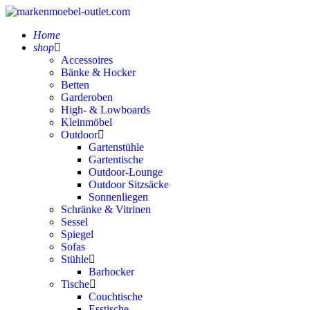
Home
shop
Accessoires
Bänke & Hocker
Betten
Garderoben
High- & Lowboards
Kleinmöbel
Outdoor
Gartenstühle
Gartentische
Outdoor-Lounge
Outdoor Sitzsäcke
Sonnenliegen
Schränke & Vitrinen
Sessel
Spiegel
Sofas
Stühle
Barhocker
Tische
Couchtische
Esstische