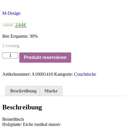
M-Design
349
€
244
€
Ihre Ersparnis: 30%
2 vorrätig
Beistelltisch,
Produkt reservieren
Platte
Eiche
rustikal,
Artikelnummer:
A10001410
Kategorie:
Couchtische
Gestell:
schwarz,
H
50
Beschreibung
Marke
cm
Menge
Beschreibung
Beistelltisch
Holzplatte: Eiche rustikal massiv