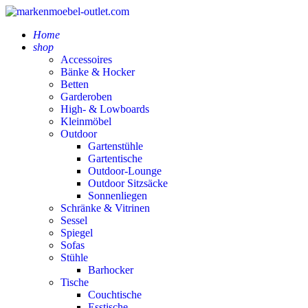
Home
shop
Accessoires
Bänke & Hocker
Betten
Garderoben
High- & Lowboards
Kleinmöbel
Outdoor
Gartenstühle
Gartentische
Outdoor-Lounge
Outdoor Sitzsäcke
Sonnenliegen
Schränke & Vitrinen
Sessel
Spiegel
Sofas
Stühle
Barhocker
Tische
Couchtische
Esstische