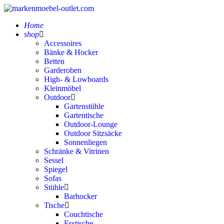
Home
shop
Accessoires
Bänke & Hocker
Betten
Garderoben
High- & Lowboards
Kleinmöbel
Outdoor
Gartenstühle
Gartentische
Outdoor-Lounge
Outdoor Sitzsäcke
Sonnenliegen
Schränke & Vitrinen
Sessel
Spiegel
Sofas
Stühle
Barhocker
Tische
Couchtische
Esstische