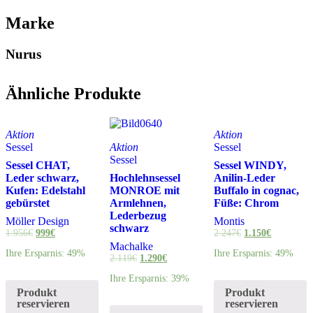
Marke
Nurus
Ähnliche Produkte
Aktion
Aktion
Sessel
Aktion
Sessel
Sessel
Sessel CHAT,
Sessel WINDY,
Leder schwarz,
Hochlehnsessel
Anilin-Leder
Kufen: Edelstahl
MONROE mit
Buffalo in cognac,
gebürstet
Armlehnen,
Füße: Chrom
Lederbezug
Möller Design
Montis
schwarz
1.956
€
999
€
2.247
€
1.150
€
Machalke
Ihre Ersparnis: 49%
Ihre Ersparnis: 49%
2.119
€
1.290
€
Ihre Ersparnis: 39%
Produkt
Produkt
reservieren
reservieren