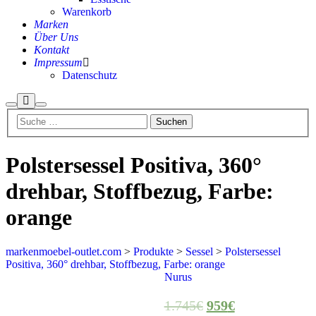
Warenkorb
Marken
Über Uns
Kontakt
Impressum
Datenschutz
Mehr
Suchen
Hauptmenü
Info
Polstersessel Positiva, 360°
drehbar, Stoffbezug, Farbe:
orange
markenmoebel-outlet.com
>
Produkte
>
Sessel
>
Polstersessel
Positiva, 360° drehbar, Stoffbezug, Farbe: orange
Aktion
Nurus
1.745
€
959
€