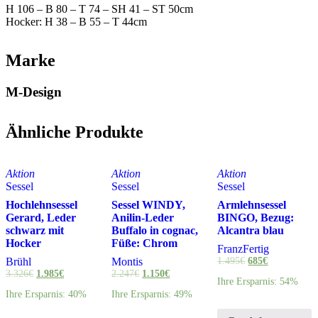
H 106 – B 80 – T 74 – SH 41 – ST 50cm
Hocker: H 38 – B 55 – T 44cm
Marke
M-Design
Ähnliche Produkte
Aktion
Aktion
Aktion
Sessel
Sessel
Sessel
Hochlehnsessel
Sessel WINDY,
Armlehnsessel
Gerard, Leder
Anilin-Leder
BINGO, Bezug:
schwarz mit
Buffalo in cognac,
Alcantra blau
Hocker
Füße: Chrom
FranzFertig
Brühl
Montis
1.495
€
685
€
3.326
€
1.985
€
2.247
€
1.150
€
Ihre Ersparnis: 54%
Ihre Ersparnis: 40%
Ihre Ersparnis: 49%