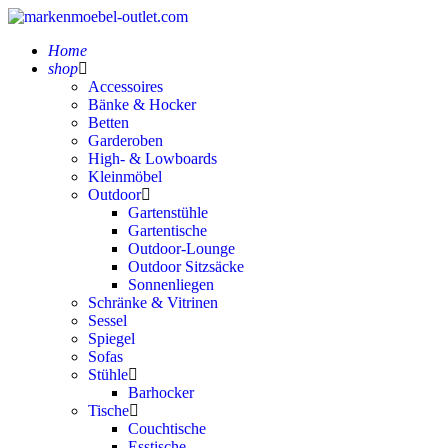
Home
shop
Accessoires
Bänke & Hocker
Betten
Garderoben
High- & Lowboards
Kleinmöbel
Outdoor
Gartenstühle
Gartentische
Outdoor-Lounge
Outdoor Sitzsäcke
Sonnenliegen
Schränke & Vitrinen
Sessel
Spiegel
Sofas
Stühle
Barhocker
Tische
Couchtische
Esstische