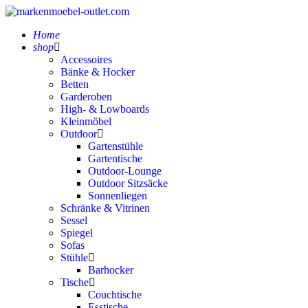
Home
shop
Accessoires
Bänke & Hocker
Betten
Garderoben
High- & Lowboards
Kleinmöbel
Outdoor
Gartenstühle
Gartentische
Outdoor-Lounge
Outdoor Sitzsäcke
Sonnenliegen
Schränke & Vitrinen
Sessel
Spiegel
Sofas
Stühle
Barhocker
Tische
Couchtische
Esstische